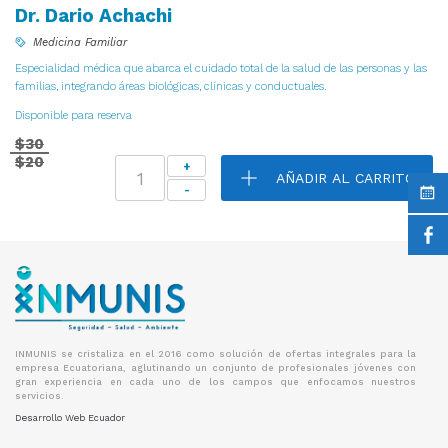
Dr. Dario Achachi
Medicina Familiar
Especialidad médica que abarca el cuidado total de la salud de las personas y las
familias, integrando áreas biológicas, clínicas y conductuales.
Disponible para reserva
$
30
El
El
$
20
precio
precio
AÑADIR AL CARRITO
original
actual
era:
es:
$30.
$20.
INMUNIS se cristaliza en el 2016 como solución de ofertas integrales para la
empresa Ecuatoriana, aglutinando un conjunto de profesionales jóvenes con
gran experiencia en cada uno de los campos que enfocamos nuestros
servicios.
Desarrollo Web Ecuador